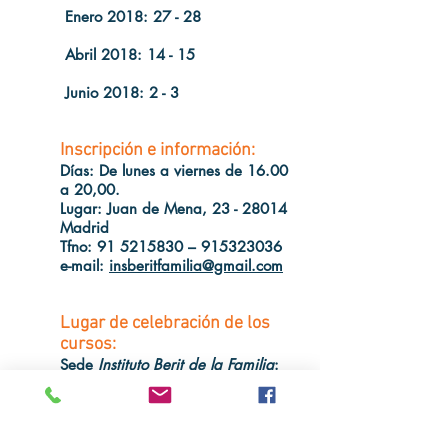
Enero 2018:
27 - 28
Abril 2018:
14 - 15
Junio 2018:
2 - 3
Inscripción e información:
Días:
De lunes a viernes de 16.00
a 20,00.
Lugar:
Juan de Mena,
23 - 28014
Madrid
Tfno:
91 5215830
–
915323036
e-mail:
insberitfamilia@gmail.com
Lugar de celebración de los
cursos:
Sede
Instituto Berit de la Familia
:
C/ Juan de Mena 23 – 28014
Madrid
(Metro: Retiro y Banco de España)